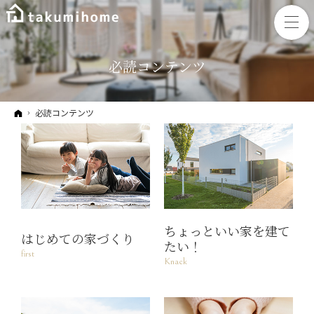
必読コンテンツ
ホーム
必読コンテンツ
ちょっといい家を建て
はじめての家づくり
たい！
first
Knack