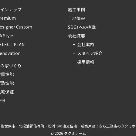
ラインナップ
施工事例
remium
土地情報
esigner Custom
SDGsへの挑戦
A Style
会社概要
会社案内
ELECT PLAN
スタッフ紹介
enovation
採用情報
ちの家づくり
耐震性能
断熱性能
住宅保証
EH
、
佐世保市・北松浦郡佐々町・松浦市の注文住宅・新築戸建てなら工務店のタクミホ
© 2026 タクミホーム