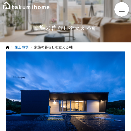
家族の暮らしを支える軸
ホーム
施工事例
家族の暮らしを支える軸